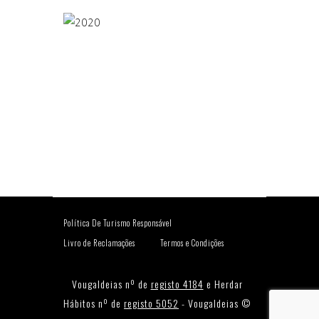
Política De Turismo Responsável
Livro de Reclamações
Termos e Condições
Vougaldeias nº de
registo 4184
e Herdar
Hábitos nº de
registo 5052
- Vougaldeias ©