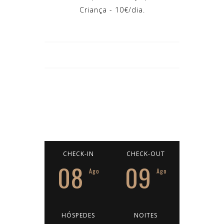
Criança - 10€/dia.
CHECK-IN
CHECK-OUT
08
09
Ago
Ago
HÓSPEDES
NOITES